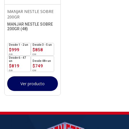
MANJAR NESTLE SOBRE
200GR
MANJAR NESTLE SOBRE
200GR (48)
1 - 2
un
3 - 5 un
$
999
$
858
6 - 47
un
48+ un
$
819
$
749
Ver producto