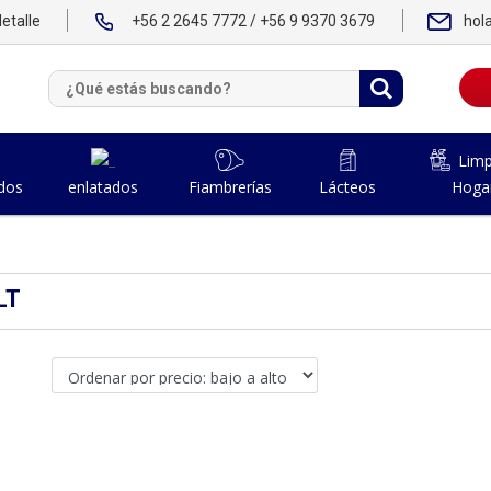
etalle
+56 2 2645 7772 / +56 9 9370 3679
hol
Limp
dos
Fiambrerías
Lácteos
Hoga
enlatados
LT