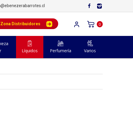
a@ebenezerabarrotes.cl
Zona Distribuidores
0
ieza
r
Líquidos
Perfumería
Varios