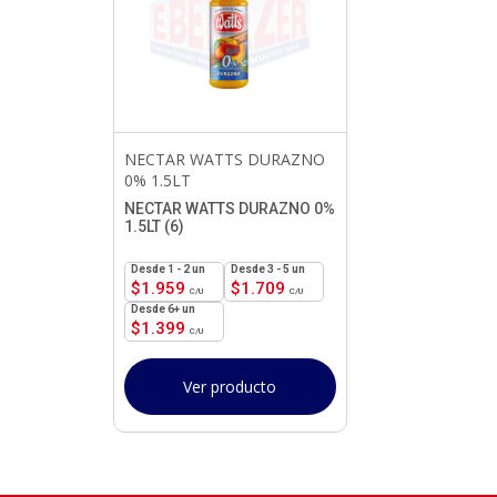
NECTAR WATTS DURAZNO
0% 1.5LT
NECTAR WATTS DURAZNO 0%
1.5LT (6)
1 - 2
un
3 - 5 un
$
1.959
$
1.709
6+ un
$
1.399
Ver producto