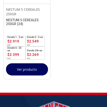
NESTUM 5 CEREALES
250GR
NESTUM 5 CEREALES
250GR (24)
1 - 2
un
3 - 5 un
$
2.919
$
2.549
6 - 23
un
24+ un
$
2.399
$
2.269
Ver producto