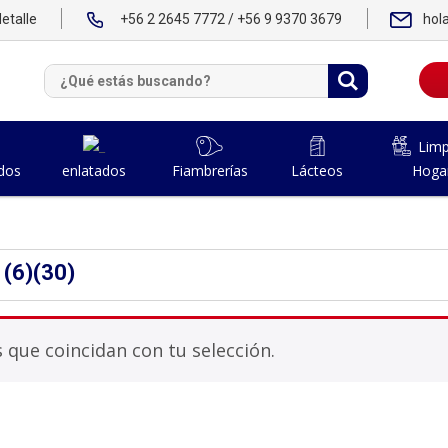
etalle
+56 2 2645 7772 / +56 9 9370 3679
hol
Limp
dos
Fiambrerías
Lácteos
Hoga
enlatados
(6)(30)
que coincidan con tu selección.