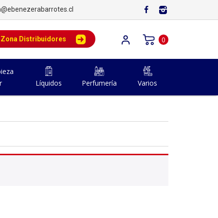
a@ebenezerabarrotes.cl
Zona Distribuidores
0
ieza
r
Líquidos
Perfumería
Varios