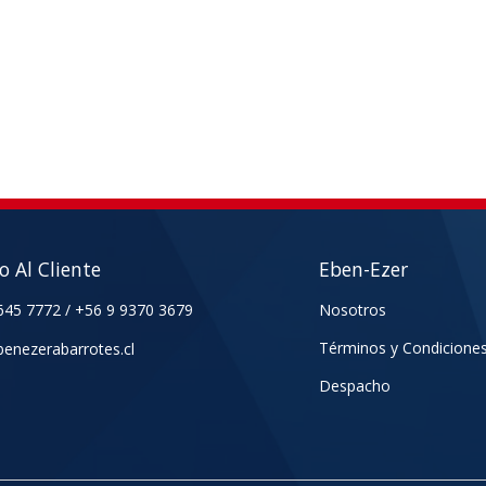
io Al Cliente
Eben-Ezer
645 7772
/
+56 9 9370 3679
Nosotros
Términos y Condicione
enezerabarrotes.cl
Despacho