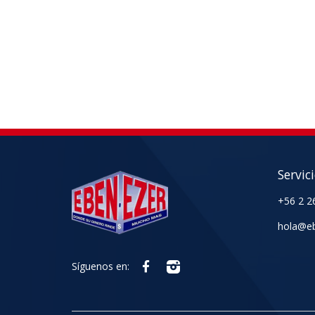
Servic
+56 2 2
hola@eb
Síguenos en: