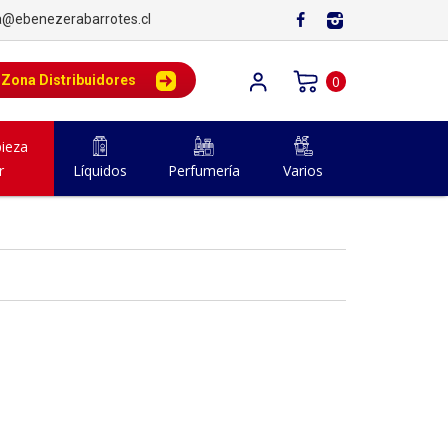
a@ebenezerabarrotes.cl
Zona Distribuidores
0
ieza
r
Líquidos
Perfumería
Varios