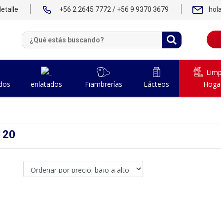
etalle
+56 2 2645 7772 / +56 9 9370 3679
hol
Limp
dos
Fiambrerías
Lácteos
Hoga
enlatados
120