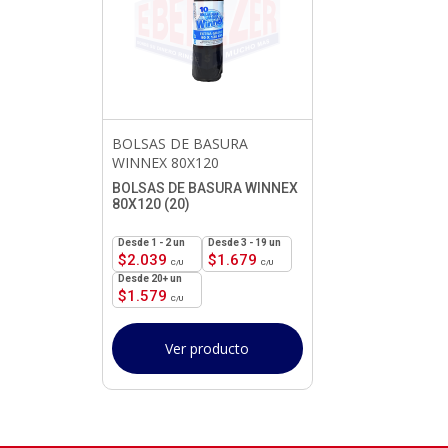
BOLSAS DE BASURA
WINNEX 80X120
BOLSAS DE BASURA WINNEX
80X120 (20)
1 - 2
un
3 - 19 un
$
2.039
$
1.679
20+ un
$
1.579
Ver producto