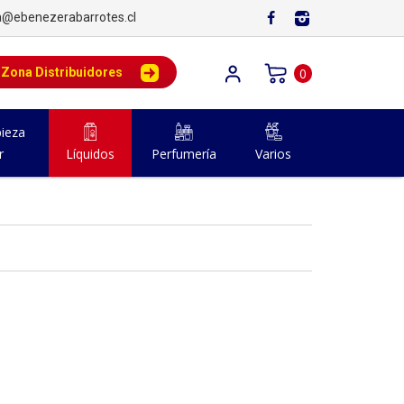
a@ebenezerabarrotes.cl
Zona Distribuidores
0
ieza
r
Líquidos
Perfumería
Varios