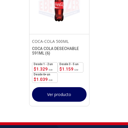
COCA-COLA 500ML
COCA COLA DESECHABLE
591ML (6)
1 - 2
un
3 - 5 un
$
1.329
$
1.159
6+ un
$
1.039
Ver producto