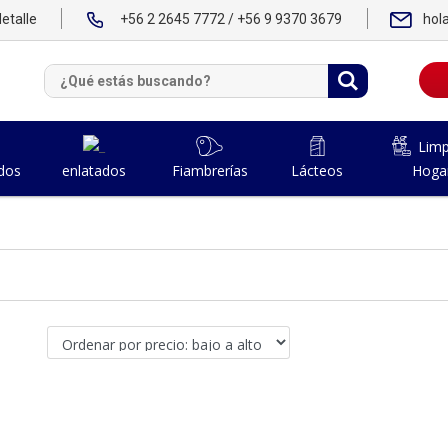
etalle
+56 2 2645 7772 / +56 9 9370 3679
hol
Limp
dos
Fiambrerías
Lácteos
Hoga
enlatados