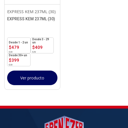
EXPRESS KEM 237ML (30)
EXPRESS KEM 237ML (30)
3 - 29
1 - 2
un
un
$
479
$
409
30+ un
$
399
Ver producto