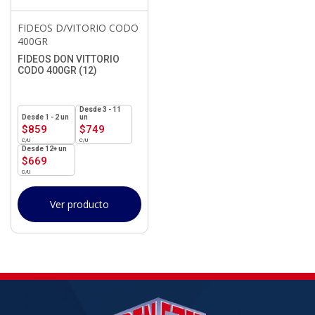
FIDEOS D/VITORIO CODO
400GR
FIDEOS DON VITTORIO
CODO 400GR (12)
3 - 11
1 - 2
un
un
$
859
$
749
12+ un
$
669
Ver producto