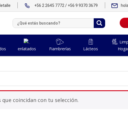
etalle
+56 2 2645 7772 / +56 9 9370 3679
hol
Limp
dos
Fiambrerías
Lácteos
Hoga
enlatados
que coincidan con tu selección.