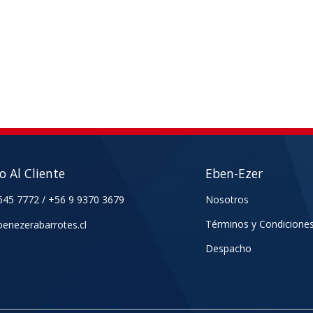
io Al Cliente
Eben-Ezer
645 7772
/
+56 9 9370 3679
Nosotros
Términos y Condicione
enezerabarrotes.cl
Despacho