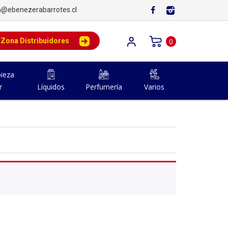
a@ebenezerabarrotes.cl
Zona Distribuidores
0
ieza
r
Líquidos
Perfumería
Varios