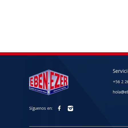
Servic
+56 2 2
hola@eb
Síguenos en: