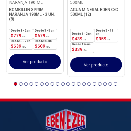
NARANJA 190 ML
500ML
BOMBILLIN SPRIM
AGUA MINERAL EDEN C/G
NARANJA 190ML - 3 UN.
500ML (12)
(8)
1 - 2
un
3 - 5 un
3 - 11
1 - 2
un
un
$
779
$
679
$
439
$
359
6 - 7 un
8+ un
12+ un
$
639
$
609
$
339
Ver producto
Ver producto