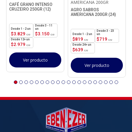
AMERICANA 200GR
CAFÉ GRANO INTENSO
CRUZEIRO 250GR (12)
AGRO SABROS
AMERICANA 200GR (24)
3 - 11
1 - 2
un
un
3 - 23
$
3.829
$
3.150
1 - 2
un
un
$
819
$
719
12+ un
$
2.979
24+ un
$
639
Ver producto
Ver producto