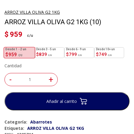
ARROZ VILLA OLIVA G2 1KG
ARROZ VILLA OLIVA G2 1KG (10)
$
959
1 - 2
un
3 - 5 un
6 - 9 un
10+ un
$
959
$
839
$
799
$
749
Cantidad
-
+
Añadir al carrito
Categoría:
Abarrotes
Etiqueta:
ARROZ VILLA OLIVA G2 1KG