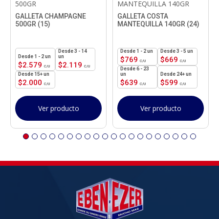
500GR
MANTEQUILLA 140GR
GALLETA CHAMPAGNE
GALLETA COSTA
500GR (15)
MANTEQUILLA 140GR (24)
3 - 14
1 - 2
un
3 - 5 un
1 - 2
un
un
$
769
$
669
$
2.579
$
2.119
6 - 23
15+ un
un
24+ un
$
2.000
$
639
$
599
Ver producto
Ver producto