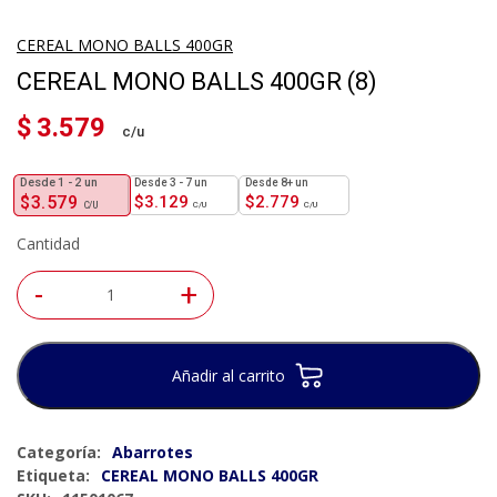
CEREAL MONO BALLS 400GR
CEREAL MONO BALLS 400GR (8)
$
3.579
1 - 2
un
3 - 7 un
8+ un
$
3.579
$
3.129
$
2.779
Cantidad
-
+
Añadir al carrito
Categoría:
Abarrotes
Etiqueta:
CEREAL MONO BALLS 400GR