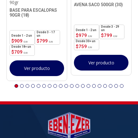
90gr
AVENA SACO 500GR (30)
BASE PARA ESCALOPAS
90GR (18)
3 - 29
1 - 2
un
un
3 - 17
$
979
$
799
1 - 2
un
un
$
909
$
799
30+ un
$
759
18+ un
$
709
Ver producto
Ver producto