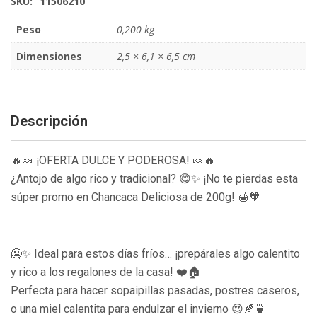
SKU:
11506210
Peso
0,200 kg
Dimensiones
2,5 × 6,1 × 6,5 cm
Descripción
🔥🍬 ¡OFERTA DULCE Y PODEROSA! 🍬🔥
¿Antojo de algo rico y tradicional? 😋✨ ¡No te pierdas esta
súper promo en Chancaca Deliciosa de 200g! 🍯🧡
🥶✨ Ideal para estos días fríos… ¡prepárales algo calentito
y rico a los regalones de la casa! ❤️🏠
Perfecta para hacer sopaipillas pasadas, postres caseros,
o una miel calentita para endulzar el invierno 😍🍂🍵