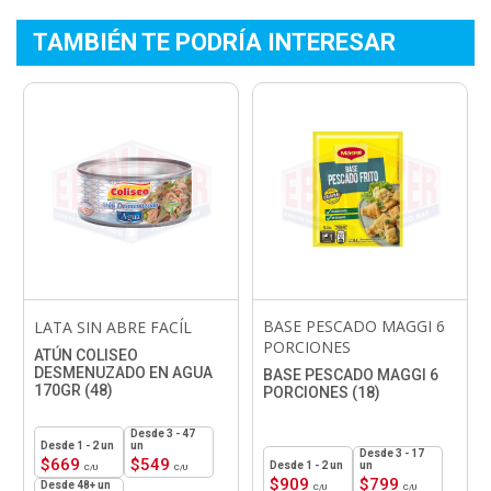
TAMBIÉN TE PODRÍA INTERESAR
BASE PESCADO MAGGI 6
LATA SIN ABRE FACÍL
PORCIONES
ATÚN COLISEO
DESMENUZADO EN AGUA
BASE PESCADO MAGGI 6
170GR (48)
PORCIONES (18)
3 - 47
1 - 2
un
un
3 - 17
$
669
$
549
1 - 2
un
un
$
909
$
799
48+ un