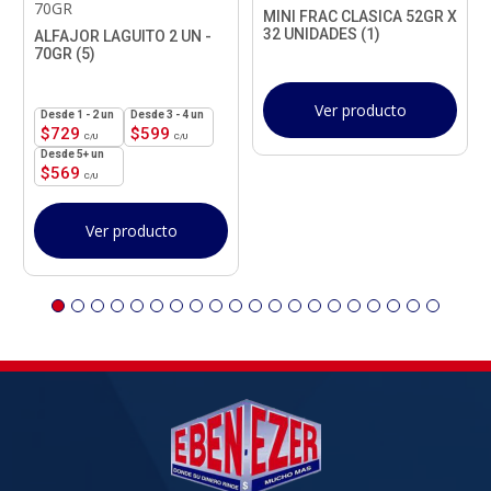
70GR
MINI FRAC CLASICA 52GR X
32 UNIDADES (1)
ALFAJOR LAGUITO 2 UN -
70GR (5)
Ver producto
1 - 2
un
3 - 4 un
$
729
$
599
5+ un
$
569
Ver producto