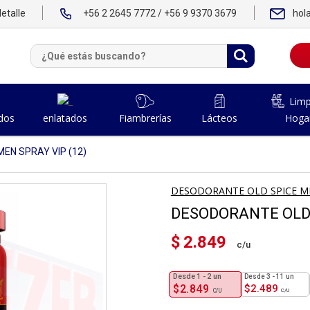
etalle
+56 2 2645 7772 / +56 9 9370 3679
hol
Limp
dos
Fiambrerías
Lácteos
Hoga
enlatados
EN SPRAY VIP (12)
DESODORANTE OLD SPICE ME
DESODORANTE OLD 
$
2.849
1 - 2
un
3 - 11 un
$
2.849
$
2.489