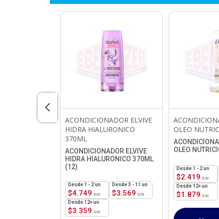
NADOR
ACONDICIONADOR ELVIVE
ACONDICION
CENTAURO
HIDRA HIALURONICO
OLEO NUTRIC
370ML
ACONDICIONA
OLEO NUTRICI
ADOR
ACONDICIONADOR ELVIVE
ENTAURO 750ML
HIDRA HIALURONICO 370ML
(12)
1 - 2
un
$
2.419
3 - 11 un
1 - 2
un
3 - 11 un
12+ un
$
1.989
$
4.749
$
3.569
$
1.879
12+ un
$
3.359