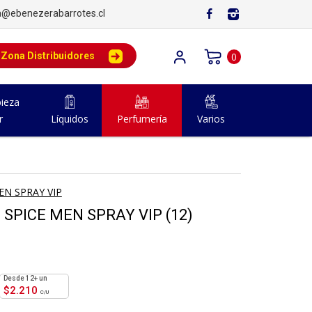
a@ebenezerabarrotes.cl
Zona Distribuidores
0
ieza
r
Líquidos
Perfumería
Varios
N SPRAY VIP
SPICE MEN SPRAY VIP (12)
12+ un
$
2.210