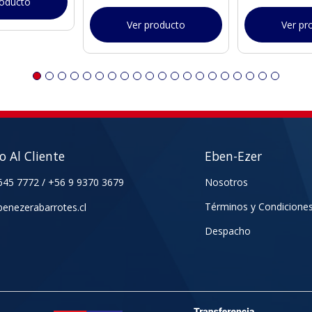
roducto
Ver producto
Ver pr
io Al Cliente
Eben-Ezer
645 7772
/
+56 9 9370 3679
Nosotros
Términos y Condicione
enezerabarrotes.cl
Despacho