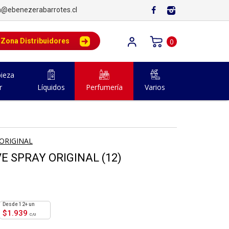
a@ebenezerabarrotes.cl
Zona Distribuidores
0
ieza
r
Líquidos
Perfumería
Varios
ORIGINAL
 SPRAY ORIGINAL (12)
12+ un
$
1.939