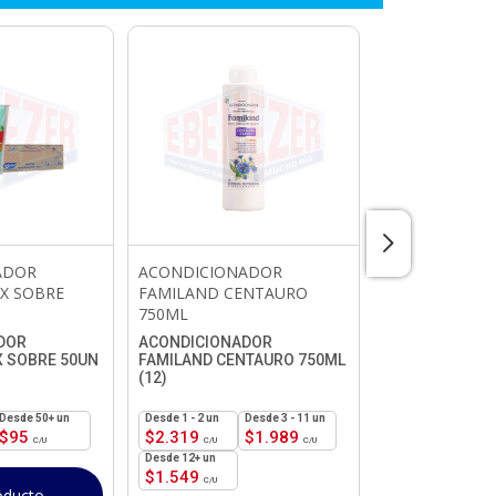
ADOR
ACONDICIONADOR
ACONDICION
IX SOBRE
FAMILAND CENTAURO
BALLERINA PA
750ML
ALMENDRAS 7
DOR
ACONDICIONADOR
ACONDICIONA
X SOBRE 50UN
FAMILAND CENTAURO 750ML
BALLERINA PAL
(12)
ALMENDRAS 75
50+ un
1 - 2
un
3 - 11 un
1 - 2
un
$
95
$
2.319
$
1.989
$
1.559
12+ un
6 - 11 un
$
1.549
$
1.289
oducto