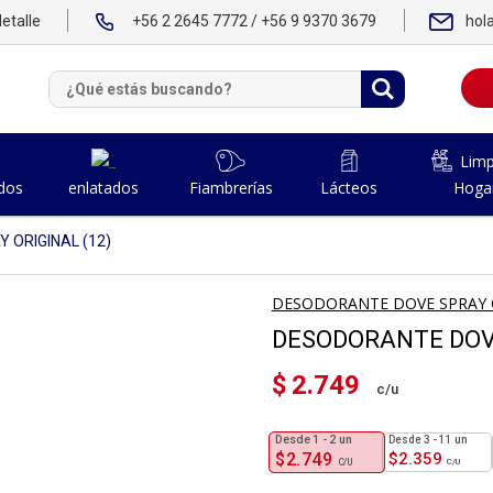
etalle
+56 2 2645 7772 / +56 9 9370 3679
hol
Limp
dos
Fiambrerías
Lácteos
Hoga
enlatados
 ORIGINAL (12)
DESODORANTE DOVE SPRAY 
DESODORANTE DOVE
$
2.749
1 - 2
un
3 - 11 un
$
2.749
$
2.359