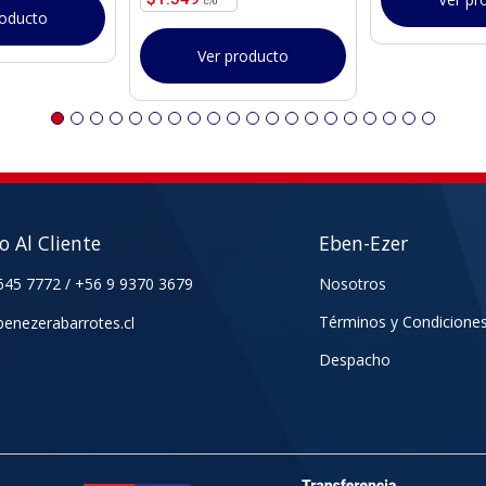
roducto
Ver producto
io Al Cliente
Eben-Ezer
645 7772
/
+56 9 9370 3679
Nosotros
Términos y Condicione
enezerabarrotes.cl
Despacho