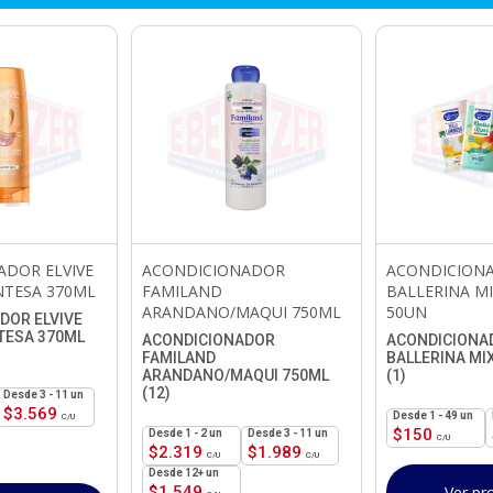
ADOR ELVIVE
ACONDICIONADOR
ACONDICION
NTESA 370ML
FAMILAND
BALLERINA M
ARANDANO/MAQUI 750ML
50UN
DOR ELVIVE
TESA 370ML
ACONDICIONADOR
ACONDICIONA
FAMILAND
BALLERINA MI
ARANDANO/MAQUI 750ML
(1)
(12)
3 - 11 un
$
3.569
1 - 49
un
$
150
1 - 2
un
3 - 11 un
$
2.319
$
1.989
12+ un
$
1.549
Ver pr