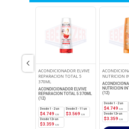
NADOR
ACONDICIONADOR ELVIVE
ACONDICION
NUTRICION
REPARACION TOTAL 5
NUTRICION I
50ML
370ML
ACONDICIONA
NUTRICION IN
ADOR
ACONDICIONADOR ELVIVE
(12)
UTRICION BAJO
REPARACION TOTAL 5 370ML
12)
(12)
1 - 2
un
$
4.749
3 - 5 un
1 - 2
un
3 - 11 un
$
1.369
$
4.749
$
3.569
12+ un
$
3.359
12+ un
12+ un
$
1.090
$
3.359