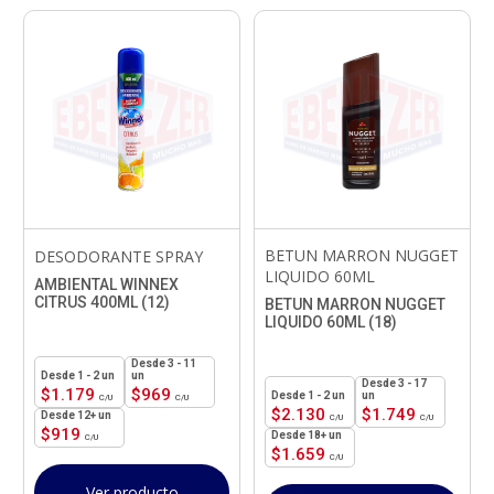
BETUN MARRON NUGGET
DESODORANTE SPRAY
LIQUIDO 60ML
AMBIENTAL WINNEX
CITRUS 400ML (12)
BETUN MARRON NUGGET
LIQUIDO 60ML (18)
3 - 11
1 - 2
un
un
3 - 17
$
1.179
$
969
1 - 2
un
un
$
2.130
$
1.749
12+ un
$
919
18+ un
$
1.659
Ver producto