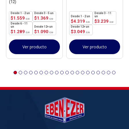
(12)
1 - 2
un
3 - 5 un
3 - 11
1 - 2
un
un
$
1.559
$
1.369
$
4.319
$
3.239
6 - 11
un
12+ un
12+ un
$
1.289
$
1.090
$
3.049
Ver producto
Ver producto