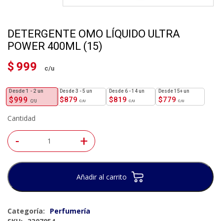
DETERGENTE OMO LÍQUIDO ULTRA
POWER 400ML (15)
$
999
1 - 2
un
3 - 5 un
6 - 14 un
15+ un
$
999
$
879
$
819
$
779
Cantidad
-
+
Añadir al carrito
Categoría:
Perfumería