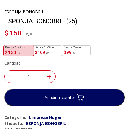
ESPONJA BONOBRIL
ESPONJA BONOBRIL (25)
$
150
1 - 2
un
3 - 24 un
25+ un
$
150
$
109
$
99
Cantidad
-
+
Añadir al carrito
Categoría:
Limpieza Hogar
Etiqueta:
ESPONJA BONOBRIL