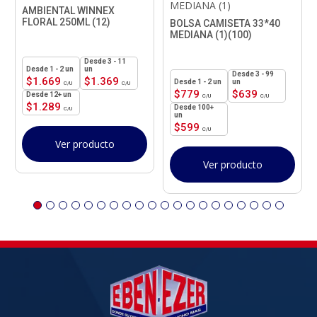
MEDIANA (1)
AMBIENTAL WINNEX
FLORAL 250ML (12)
BOLSA CAMISETA 33*40
MEDIANA (1)(100)
3 - 11
1 - 2
un
un
3 - 99
$
1.669
$
1.369
1 - 2
un
un
$
779
$
639
12+ un
$
1.289
100+
un
$
599
Ver producto
Ver producto