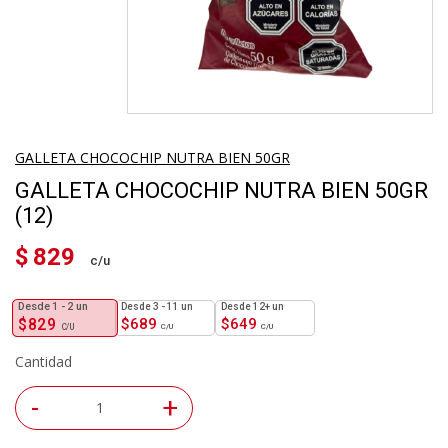
GALLETA CHOCOCHIP NUTRA BIEN 50GR
GALLETA CHOCOCHIP NUTRA BIEN 50GR
(12)
$
829
1 - 2
un
3 - 11 un
12+ un
$
829
$
689
$
649
Cantidad
-
+