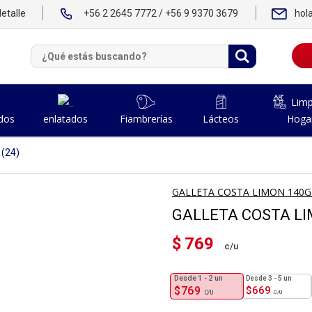
etalle
+56 2 2645 7772 / +56 9 9370 3679
hol
Limp
dos
Fiambrerías
Lácteos
Hoga
enlatados
(24)
GALLETA COSTA LIMON 140G
GALLETA COSTA LI
$
769
1 - 2
un
3 - 5 un
$
769
$
669