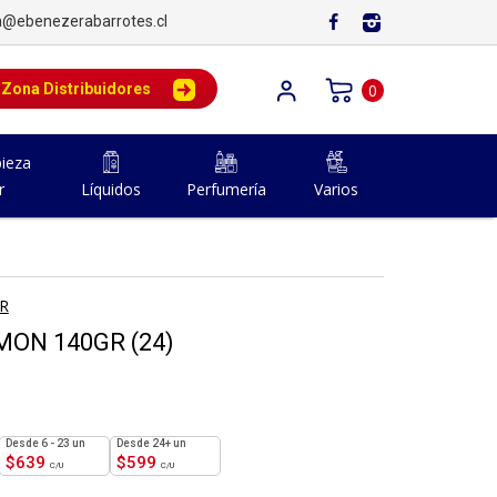
a@ebenezerabarrotes.cl
Zona Distribuidores
0
ieza
r
Líquidos
Perfumería
Varios
R
MON 140GR (24)
6 - 23 un
24+ un
$
639
$
599