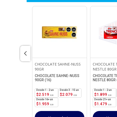
CHOCOLATE SAHNE-NUSS
CHOCOLATE 
90GR
NESTLE 80GR
ASICA 52GR X
(1)
CHOCOLATE SAHNE-NUSS
CHOCOLATE T
90GR (16)
NESTLE 80GR 
roducto
1 - 2
un
3 - 15 un
1 - 2
un
$
2.519
$
2.079
$
1.899
16+ un
21+ un
$
1.959
$
1.479