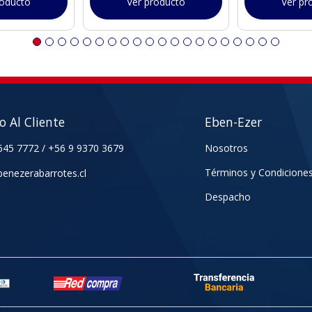
roducto
Ver producto
Ver pr
io Al Cliente
Eben-Ezer
645 7772
/
+56 9 9370 3679
Nosotros
Términos y Condicione
enezerabarrotes.cl
Despacho