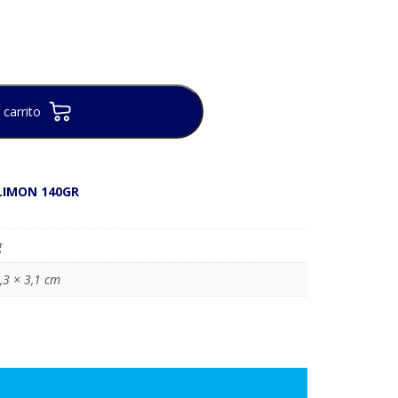
 carrito
LIMON 140GR
g
,3 × 3,1 cm