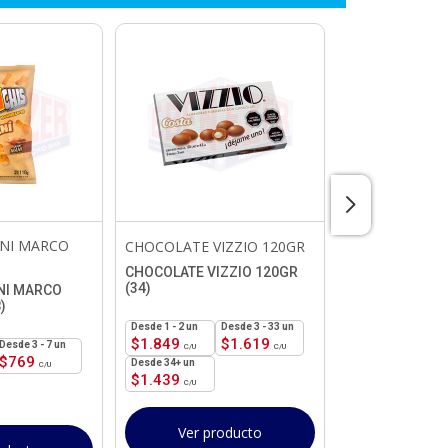
NI MARCO
GALLETA ALT
CHOCOLATE VIZZIO 120GR
140GR
CHOCOLATE VIZZIO 120GR
(34)
NI MARCO
GALLETA ALTE
)
140GR (24)
1 - 2
un
3 - 33 un
$
1.849
$
1.619
3 - 7 un
1 - 2
un
$
769
$
1.449
34+ un
$
1.439
24+ un
$
1.139
Ver producto