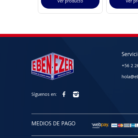
Ver producto
Ver p
Servic
+56 2 2
hola@eb
Síguenos en:
MEDIOS DE PAGO