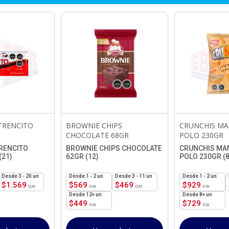
TRENCITO
BROWNIE CHIPS
CRUNCHIS MA
CHOCOLATE 68GR
POLO 230GR
RENCITO
BROWNIE CHIPS CHOCOLATE
CRUNCHIS MA
(21)
62GR (12)
POLO 230GR (8
3 - 20 un
1 - 2
un
3 - 11 un
1 - 2
un
$
1.569
$
569
$
469
$
929
12+ un
8+ un
$
449
$
729