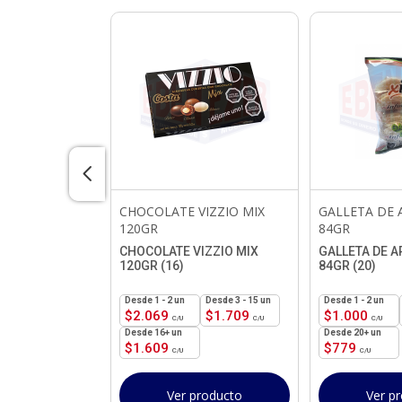
CHOCOLATE VIZZIO MIX
GALLETA DE 
3GR
120GR
84GR
R (32)
CHOCOLATE VIZZIO MIX
GALLETA DE A
120GR (16)
84GR (20)
roducto
1 - 2
un
3 - 15 un
1 - 2
un
$
2.069
$
1.709
$
1.000
16+ un
20+ un
$
1.609
$
779
Ver producto
Ver p