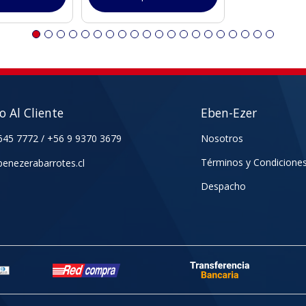
io Al Cliente
Eben-Ezer
645 7772
/
+56 9 9370 3679
Nosotros
Términos y Condicione
enezerabarrotes.cl
Despacho