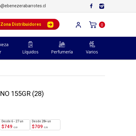
a@ebenezerabarrotes.cl
Zona Distribuidores
0
ieza
r
Líquidos
Perfumería
Varios
NO 155GR (28)
6 - 27 un
28+ un
$
749
$
709