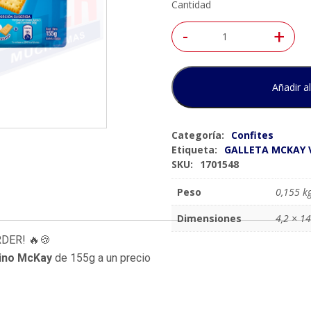
Cantidad
-
+
Añadir al
Categoría:
Confites
Etiqueta:
GALLETA MCKAY 
SKU:
1701548
Peso
0,155 k
Dimensiones
4,2 × 14
DER! 🔥🍪
Vino McKay
de 155g a un precio