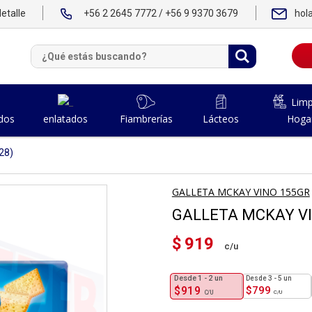
etalle
+56 2 2645 7772 / +56 9 9370 3679
hol
Limp
dos
Fiambrerías
Lácteos
Hoga
enlatados
28)
GALLETA MCKAY VINO 155GR
GALLETA MCKAY VI
$
919
1 - 2
un
3 - 5 un
$
919
$
799