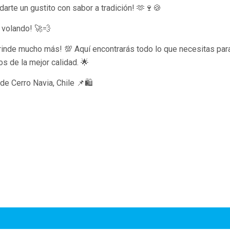
darte un gustito con sabor a tradición! 🫶🍷🍪
 volando! 🚀💨
 rinde mucho más! 💯 Aquí encontrarás todo lo que necesitas para
 de la mejor calidad. 🌟
e Cerro Navia, Chile 📌🛍️