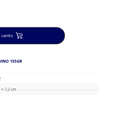
 carrito
VINO 155GR
g
 × 7,2 cm