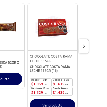
CHOCOLATE COSTA RAMA
CHOCOLATE S
LECHE 115GR
160GR
SICA 52GR X
1)
CHOCOLATE COSTA RAMA
CHOCOLATE S
LECHE 115GR (16)
160GR (21)
oducto
1 - 2
un
3 - 5 un
1 - 2
un
$
1.859
$
1.619
$
4.329
6 - 15 un
16+ un
21+ un
$
1.529
$
1.439
$
3.369
Ver producto
Ver pr