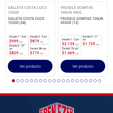
GALLETA COSTA COCO
FRUGELE GOMITAS
125GR
100UN 430G
GALLETA COSTA COCO
FRUGELE GOMITAS 100UN
125GR (28)
430GR (12)
1 - 2
un
3 - 5 un
3 - 11
1 - 2
un
un
$
999
$
879
$
2.139
$
1.759
6 - 27
un
28+ un
12+ un
$
829
$
779
$
1.669
Ver producto
Ver producto