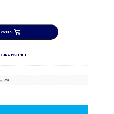
 carrito
NTURA PISO 1LT
g
 26 cm