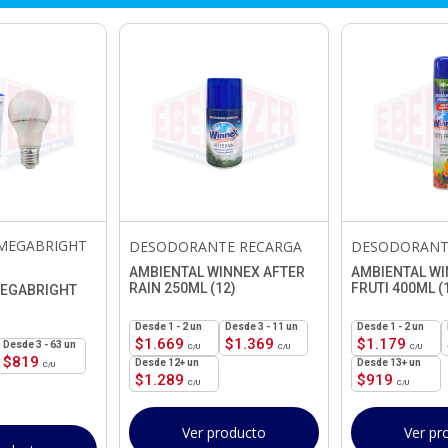
MEGABRIGHT
DESODORANTE RECARGA
DESODORANT
AMBIENTAL WINNEX AFTER
AMBIENTAL WI
RAIN 250ML (12)
FRUTI 400ML (
MEGABRIGHT
1 - 2
un
3 - 11 un
1 - 2
un
$
1.669
$
1.369
$
1.179
3 - 63 un
$
819
12+ un
13+ un
$
1.289
$
919
Ver producto
Ver pr