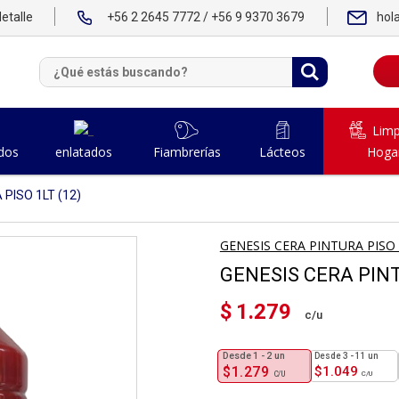
etalle
+56 2 2645 7772 / +56 9 9370 3679
hol
Limp
dos
Fiambrerías
Lácteos
Hoga
enlatados
PISO 1LT (12)
GENESIS CERA PINTURA PISO
GENESIS CERA PINT
$
1.279
1 - 2
un
3 - 11 un
$
1.279
$
1.049