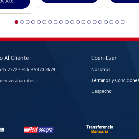
roducto
io Al Cliente
Eben-Ezer
645 7772
/
+56 9 9370 3679
Nosotros
Términos y Condicione
enezerabarrotes.cl
Despacho