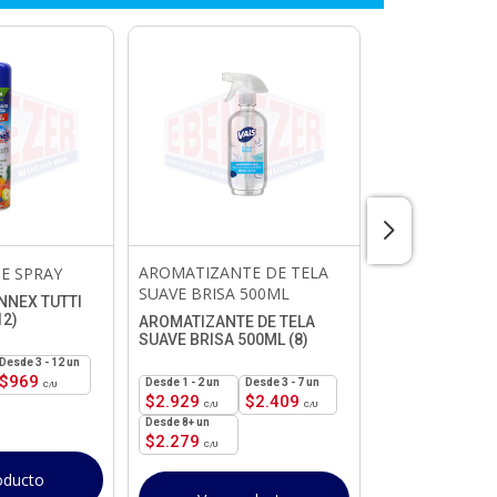
AROMATIZANTE DE TELA
E SPRAY
BOLSA TACO 2
SUAVE BRISA 500ML
NNEX TUTTI
BOLSA TACO 22
12)
AROMATIZANTE DE TELA
SUAVE BRISA 500ML (8)
3 - 12 un
1 - 19
un
$
969
$
4.579
1 - 2
un
3 - 7 un
$
2.929
$
2.409
8+ un
Ver pr
$
2.279
oducto