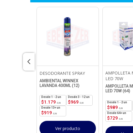
NCO NUGGET
AMPOLLETA 
DESODORANTE SPRAY
ML
LED 70W
AMBIENTAL WINNEX
LAVANDA 400ML (12)
CO NUGGET
AMPOLLETA 
 (18)
LED 70W (64)
1 - 2
un
3 - 12 un
$
1.179
$
969
3 - 17 un
1 - 2
un
$
1.749
$
989
13+ un
$
919
64+ un
$
729
Ver producto