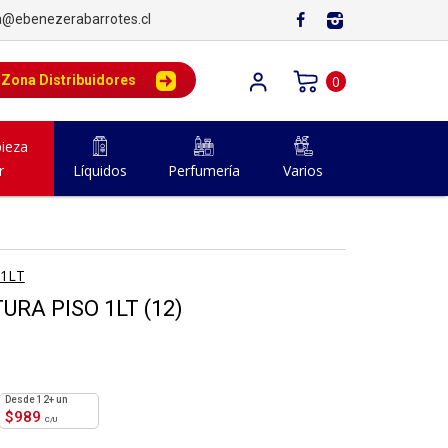
a@ebenezerabarrotes.cl
Zona Distribuidores
0
ieza
r
Líquidos
Perfumería
Varios
 1LT
URA PISO 1LT (12)
12+ un
$
989