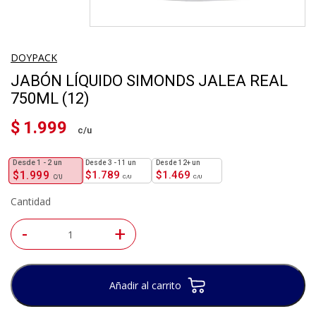
DOYPACK
JABÓN LÍQUIDO SIMONDS JALEA REAL
750ML (12)
$
1.999
1 - 2
un
3 - 11 un
12+ un
$
1.999
$
1.789
$
1.469
Cantidad
-
+
Añadir al carrito