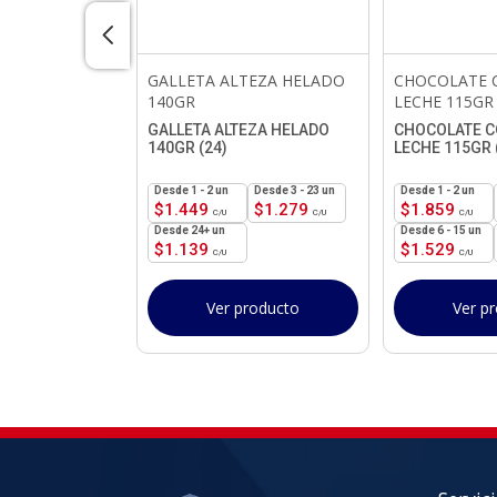
VIZZIO
GALLETA ALTEZA HELADO
CHOCOLATE 
GR
140GR
LECHE 115GR
IZZIO
GALLETA ALTEZA HELADO
CHOCOLATE C
R (36)
140GR (24)
LECHE 115GR 
3 - 35 un
1 - 2
un
3 - 23 un
1 - 2
un
$
1.049
$
1.449
$
1.279
$
1.859
24+ un
6 - 15 un
$
1.139
$
1.529
roducto
Ver producto
Ver p