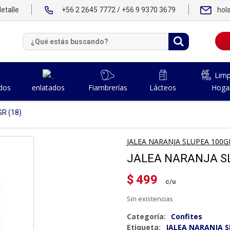
etalle
+56 2 2645 7772 / +56 9 9370 3679
hol
Limp
dos
Fiambrerías
Lácteos
Hoga
enlatados
R (18)
JALEA NARANJA SLUPEA 100G
JALEA NARANJA SL
$
499
Sin existencias
Categoría:
Confites
Etiqueta:
JALEA NARANJA S