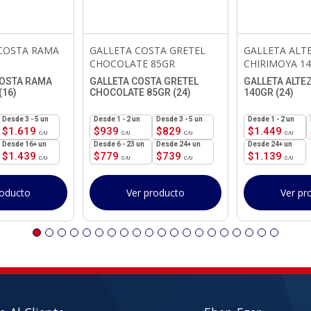
COSTA RAMA
GALLETA COSTA GRETEL
GALLETA ALT
CHOCOLATE 85GR
CHIRIMOYA 1
OSTA RAMA
GALLETA COSTA GRETEL
GALLETA ALTE
(16)
CHOCOLATE 85GR (24)
140GR (24)
3 - 5 un
1 - 2
un
3 - 5 un
1 - 2
un
$
1.619
$
939
$
829
$
1.449
16+ un
6 - 23 un
24+ un
24+ un
$
1.439
$
779
$
739
$
1.139
roducto
Ver producto
Ver pr