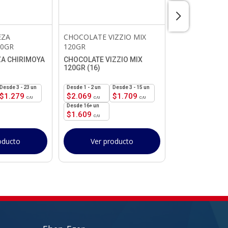
EZA
CHOCOLATE VIZZIO MIX
CHOCOLATE G
40GR
120GR
100GR
ZA CHIRIMOYA
CHOCOLATE VIZZIO MIX
CHOCOLATE GO
120GR (16)
100GR (15)
3 - 23 un
1 - 2
un
3 - 15 un
1 - 2
un
$
1.279
$
2.069
$
1.709
$
1.049
16+ un
15+ un
$
1.609
$
819
oducto
Ver producto
Ver pr