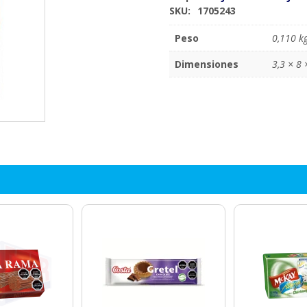
SKU:
1705243
Peso
0,110 k
Dimensiones
3,3 × 8