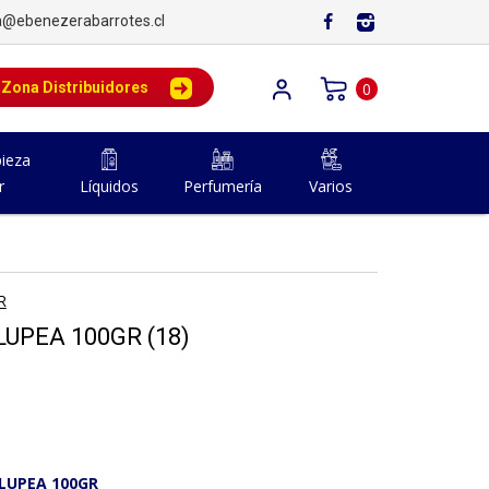
a@ebenezerabarrotes.cl
Zona Distribuidores
0
ieza
r
Líquidos
Perfumería
Varios
R
UPEA 100GR (18)
LUPEA 100GR