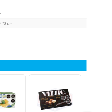
g
 × 15 cm