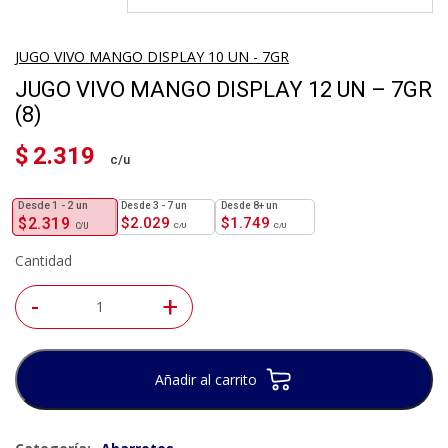
JUGO VIVO MANGO DISPLAY 10 UN - 7GR
JUGO VIVO MANGO DISPLAY 12 UN – 7GR
(8)
$
2.319
1 - 2
un
3 - 7 un
8+ un
$
2.319
$
2.029
$
1.749
Cantidad
-
+
Añadir al carrito