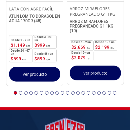
ARROZ MIRAFLORES
LATA CON ABRE FACÍL
PREGRANEADO G1 1KG
ATÚN LOMITO DORASOL EN
AGUA 170GR (48)
ARROZ MIRAFLORES
PREGRANEADO G1 1KG
(10)
3 - 23
1 - 2
un
un
1 - 2
un
3 - 9 un
$
1.149
$
999
$
2.669
$
2.199
24 - 47
10+ un
un
48+ un
$
2.079
$
899
$
899
Ver producto
Ver producto