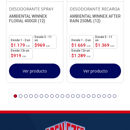
DESODORANTE SPRAY
DESODORANTE RECARGA
AMBIENTAL WINNEX
AMBIENTAL WINNEX AFTER
FLORAL 400GR (12)
RAIN 250ML (12)
3 - 11
3 - 11
1 - 2
un
un
1 - 2
un
un
$
1.179
$
969
$
1.669
$
1.369
12+ un
12+ un
$
919
$
1.289
Ver producto
Ver producto