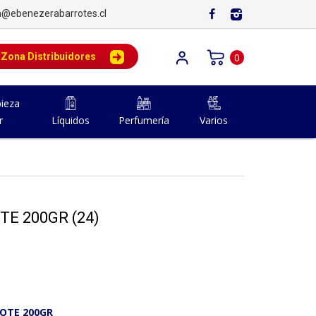
a@ebenezerabarrotes.cl
Zona Distribuidores
0
ieza
r
Líquidos
Perfumería
Varios
E 200GR (24)
OTE 200GR