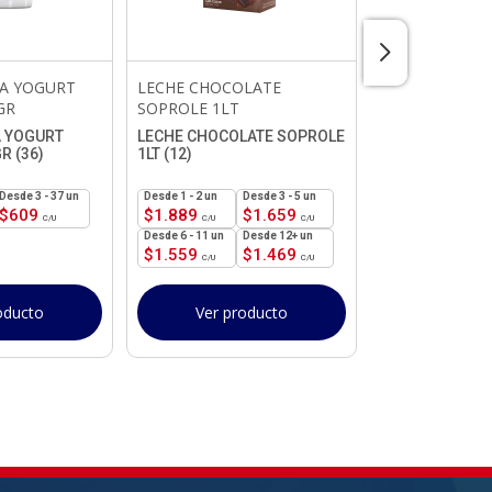
ÑA YOGURT
LECHE CHOCOLATE
LATA SIN ABRE
GR
SOPROLE 1LT
LECHE CONDE
390GR (48)
A YOGURT
LECHE CHOCOLATE SOPROLE
R (36)
1LT (12)
1 - 2
un
$
1.259
3 - 37 un
1 - 2
un
3 - 5 un
$
609
$
1.889
$
1.659
24 - 47
un
6 - 11 un
12+ un
$
1.039
$
1.559
$
1.469
Ver pr
oducto
Ver producto