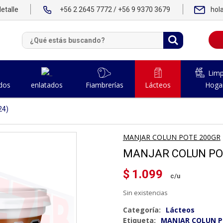
etalle
+56 2 2645 7772 / +56 9 9370 3679
hol
Limp
dos
Fiambrerías
Lácteos
Hoga
enlatados
24)
MANJAR COLUN POTE 200GR
MANJAR COLUN POT
$
1.099
Sin existencias
Categoría:
Lácteos
Etiqueta:
MANJAR COLUN P