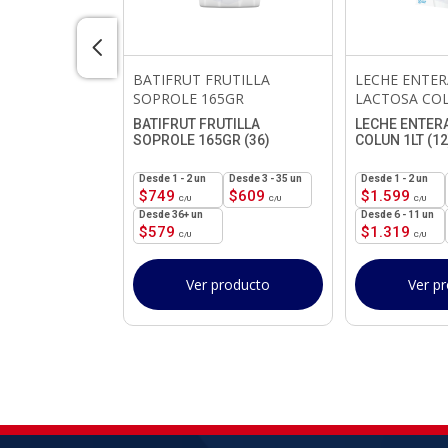
URAZNO
BATIFRUT FRUTILLA
LECHE ENTER
5GR
SOPROLE 165GR
LACTOSA CO
URAZNO
BATIFRUT FRUTILLA
LECHE ENTER
GR (36)
SOPROLE 165GR (36)
COLUN 1LT (12
3 - 35 un
1 - 2
un
3 - 35 un
1 - 2
un
$
609
$
749
$
609
$
1.599
36+ un
6 - 11 un
$
579
$
1.319
roducto
Ver producto
Ver p