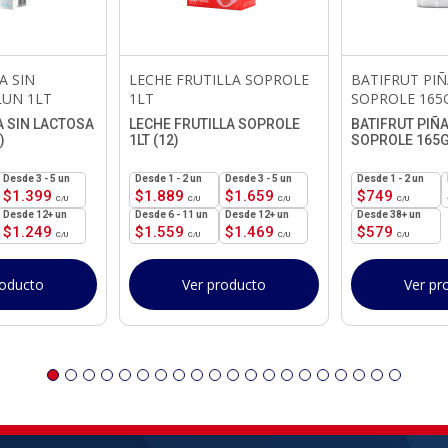
A SIN
LECHE FRUTILLA SOPROLE
BATIFRUT PI
LUN 1LT
1LT
SOPROLE 165
A SIN LACTOSA
LECHE FRUTILLA SOPROLE
BATIFRUT PIÑ
)
1LT (12)
SOPROLE 165G
3 - 5 un
1 - 2
un
3 - 5 un
1 - 2
un
$
1.399
$
1.889
$
1.659
$
749
12+ un
6 - 11 un
12+ un
38+ un
$
1.249
$
1.559
$
1.469
$
579
roducto
Ver producto
Ver pr