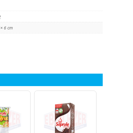
g
 × 6 cm