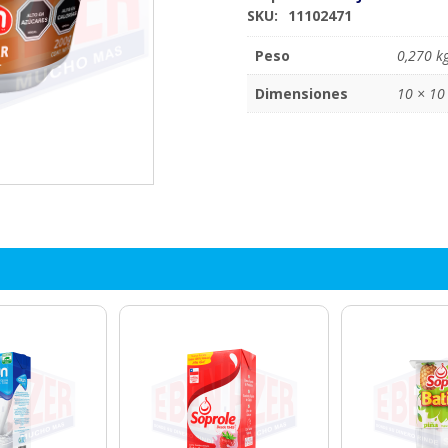
SKU:
11102471
Peso
0,270 k
Dimensiones
10 × 10