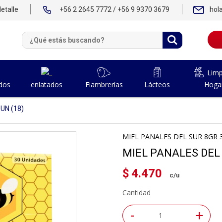
etalle
+56 2 2645 7772 / +56 9 9370 3679
hol
Limp
dos
Fiambrerías
Lácteos
Hoga
enlatados
UN (18)
MIEL PANALES DEL SUR 8GR 
MIEL PANALES DEL 
$
4.470
Cantidad
-
+