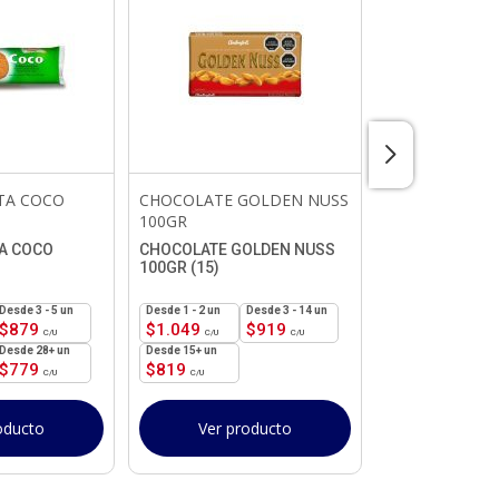
TA COCO
CHOCOLATE GOLDEN NUSS
colaciones
100GR
MINI FRAC CLA
32 UNIDADES (1
A COCO
CHOCOLATE GOLDEN NUSS
100GR (15)
Ver pr
3 - 5 un
1 - 2
un
3 - 14 un
$
879
$
1.049
$
919
28+ un
15+ un
$
779
$
819
oducto
Ver producto