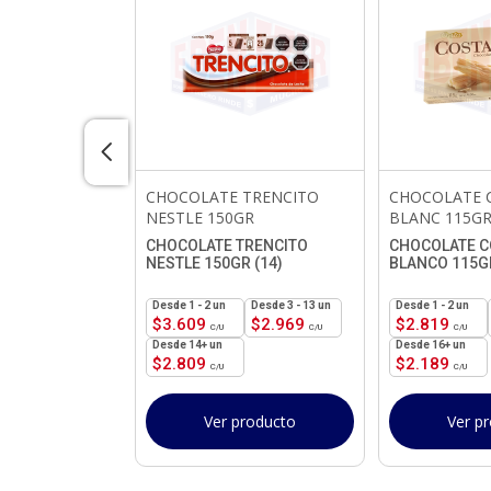
IPS
CHOCOLATE TRENCITO
CHOCOLATE 
68GR
NESTLE 150GR
BLANC 115G
IPS CHOCOLATE
CHOCOLATE TRENCITO
CHOCOLATE C
NESTLE 150GR (14)
BLANCO 115GR
3 - 11 un
1 - 2
un
3 - 13 un
1 - 2
un
$
469
$
3.609
$
2.969
$
2.819
14+ un
16+ un
$
2.809
$
2.189
roducto
Ver producto
Ver p