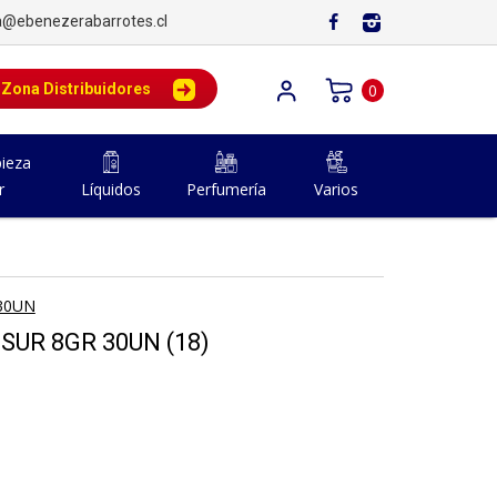
a@ebenezerabarrotes.cl
Zona Distribuidores
0
ieza
r
Líquidos
Perfumería
Varios
30UN
SUR 8GR 30UN (18)