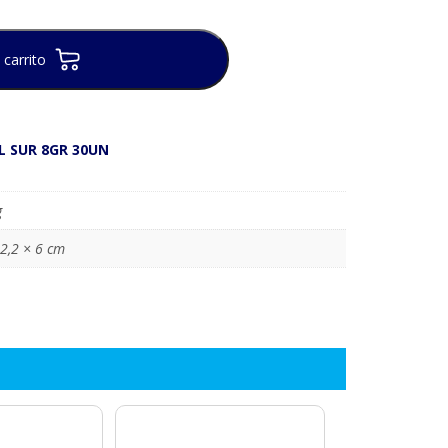
 carrito
L SUR 8GR 30UN
g
12,2 × 6 cm