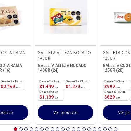
COSTA RAMA
GALLETA ALTEZA BOCADO
GALLETA COS
R
140GR
125GR
OSTA RAMA
GALLETA ALTEZA BOCADO
GALLETA COST
 (16)
140GR (24)
125GR (28)
3 - 15 un
1 - 2
un
3 - 23 un
1 - 2
un
$
2.469
$
1.449
$
1.279
$
999
24+ un
6 - 27 un
$
1.139
$
829
roducto
Ver producto
Ver pr