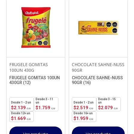
FRUGELE GOMITAS
CHOCOLATE SAHNE-NUSS
100UN 430G
90GR
FRUGELE GOMITAS 100UN
CHOCOLATE SAHNE-NUSS
430GR (12)
90GR (16)
3 - 11
3 - 15
1 - 2
un
un
1 - 2
un
un
$
2.139
$
1.759
$
2.519
$
2.079
12+ un
16+ un
$
1.669
$
1.959