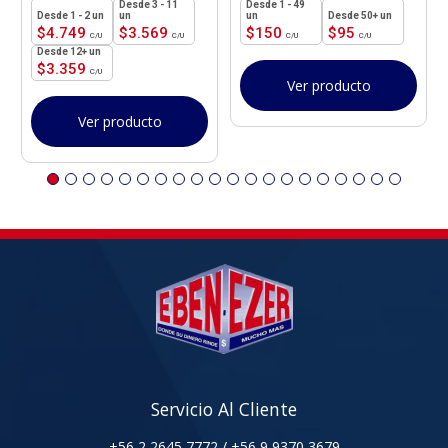
3 - 11
1 - 49
1 - 2
un
un
un
50+ un
$
4.749
$
3.569
$
150
$
95
12+ un
$
3.359
Ver producto
Ver producto
Servicio Al Cliente
+56 2 2645 7772
/
+56 9 9370 3679