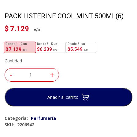
PACK LISTERINE COOL MINT 500ML(6)
$
7.129
1 - 2
un
3 - 5 un
6+ un
$
7.129
$
6.239
$
5.549
Cantidad
-
+
Añadir al carrito
Categoría:
Perfumería
SKU:
2206942