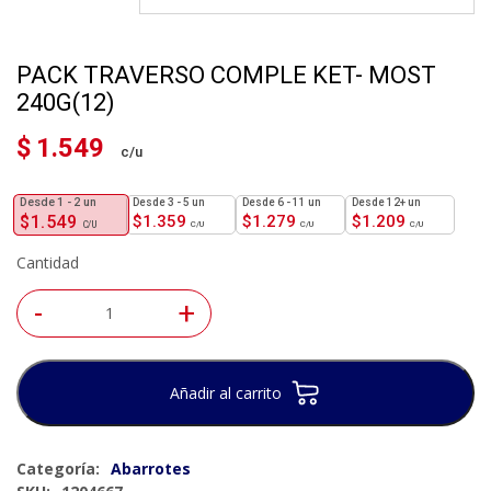
PACK TRAVERSO COMPLE KET- MOST
240G(12)
$
1.549
1 - 2
un
3 - 5 un
6 - 11 un
12+ un
$
1.549
$
1.359
$
1.279
$
1.209
Cantidad
-
+
Añadir al carrito
Categoría:
Abarrotes