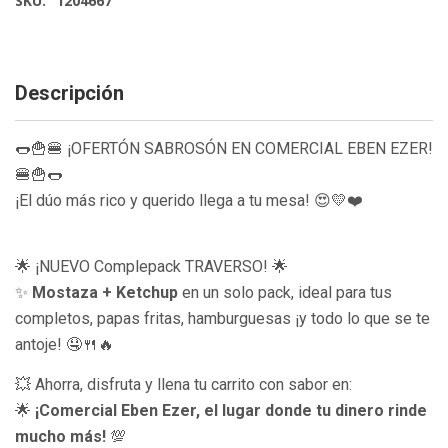
SKU:
1204667
Descripción
🌭🍟🍔 ¡OFERTÓN SABROSÓN EN COMERCIAL EBEN EZER!
🍔🍟🌭
¡El dúo más rico y querido llega a tu mesa! 😍💛❤️
🌟 ¡NUEVO Complepack TRAVERSO! 🌟
✨
Mostaza + Ketchup
en un solo pack, ideal para tus
completos, papas fritas, hamburguesas ¡y todo lo que se te
antoje! 🤤🍴🔥
💥 Ahorra, disfruta y llena tu carrito con sabor en:
🌟
¡Comercial Eben Ezer, el lugar donde tu dinero rinde
mucho más!
💯