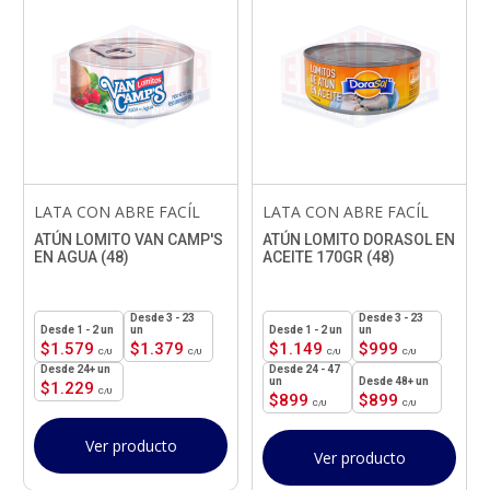
LATA CON ABRE FACÍL
LATA CON ABRE FACÍL
ATÚN LOMITO VAN CAMP'S
ATÚN LOMITO DORASOL EN
EN AGUA (48)
ACEITE 170GR (48)
3 - 23
3 - 23
1 - 2
un
un
1 - 2
un
un
$
1.579
$
1.379
$
1.149
$
999
24+ un
24 - 47
un
48+ un
$
1.229
$
899
$
899
Ver producto
Ver producto