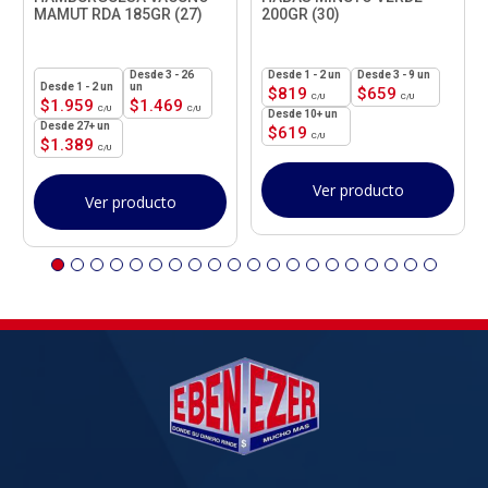
MAMUT RDA 185GR (27)
200GR (30)
3 - 26
1 - 2
un
3 - 9 un
1 - 2
un
un
$
819
$
659
$
1.959
$
1.469
10+ un
27+ un
$
619
$
1.389
Ver producto
Ver producto