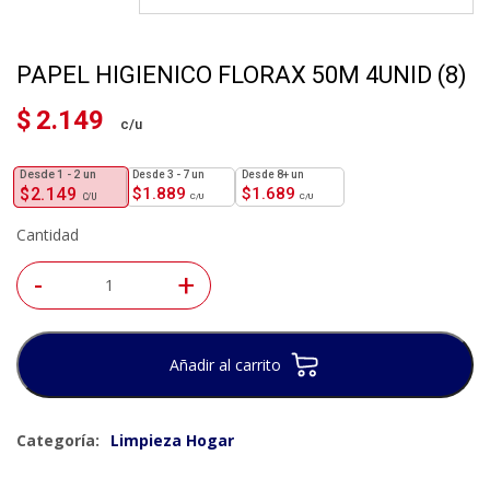
PAPEL HIGIENICO FLORAX 50M 4UNID (8)
$
2.149
1 - 2
un
3 - 7 un
8+ un
$
2.149
$
1.889
$
1.689
Cantidad
-
+
Añadir al carrito
Categoría:
Limpieza Hogar