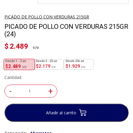
PICADO DE POLLO CON VERDURAS 215GR
PICADO DE POLLO CON VERDURAS 215GR
(24)
$
2.489
1 - 2
un
3 - 23 un
24+ un
$
2.489
$
2.179
$
1.929
Cantidad
-
+
Añadir al carrito