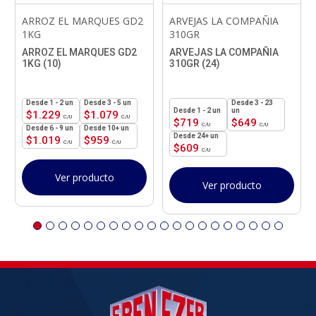
ARROZ EL MARQUES GD2
ARVEJAS LA COMPAÑIA
1KG
310GR
ARROZ EL MARQUES GD2
ARVEJAS LA COMPAÑIA
1KG (10)
310GR (24)
1 - 2
un
3 - 5 un
3 - 23
1 - 2
un
un
$
1.229
$
1.079
$
719
$
649
6 - 9 un
10+ un
24+ un
$
1.019
$
959
$
609
Ver producto
Ver producto