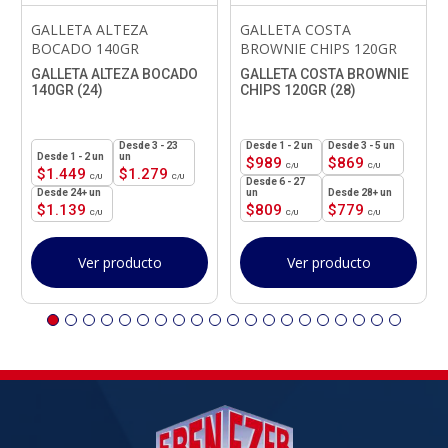
GALLETA ALTEZA
GALLETA COSTA
BOCADO 140GR
BROWNIE CHIPS 120GR
GALLETA ALTEZA BOCADO
GALLETA COSTA BROWNIE
140GR (24)
CHIPS 120GR (28)
3 - 23
1 - 2
un
3 - 5 un
1 - 2
un
un
$
989
$
869
$
1.449
$
1.279
6 - 27
24+ un
un
28+ un
$
1.139
$
809
$
779
Ver producto
Ver producto