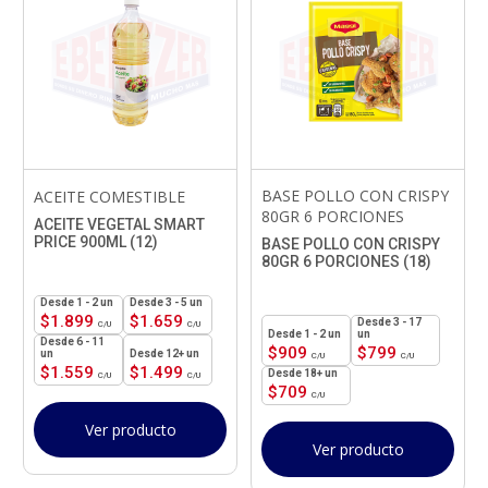
BASE POLLO CON CRISPY
ACEITE COMESTIBLE
80GR 6 PORCIONES
ACEITE VEGETAL SMART
PRICE 900ML (12)
BASE POLLO CON CRISPY
80GR 6 PORCIONES (18)
1 - 2
un
3 - 5 un
$
1.899
$
1.659
3 - 17
1 - 2
un
un
6 - 11
$
909
$
799
un
12+ un
$
1.559
$
1.499
18+ un
$
709
Ver producto
Ver producto