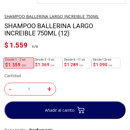
SHAMPOO BALLERINA LARGO INCREIBLE 750ML
SHAMPOO BALLERINA LARGO
INCREIBLE 750ML (12)
$
1.559
1 - 2
un
3 - 5 un
6 - 11 un
12+ un
$
1.559
$
1.369
$
1.289
$
1.090
Cantidad
-
+
Añadir al carrito