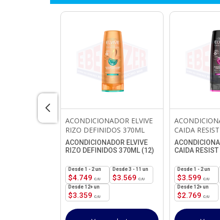
NADOR
ACONDICIONADOR ELVIVE
ACONDICION
COCO ALOE
RIZO DEFINIDOS 370ML
CAIDA RESIST
ACONDICIONADOR ELVIVE
ACONDICIONA
RIZO DEFINIDOS 370ML (12)
CAIDA RESIST 
ADOR
OCO ALOE
1 - 2
un
3 - 11 un
1 - 2
un
$
4.749
$
3.569
$
3.599
3 - 11 un
12+ un
12+ un
$
1.249
$
3.359
$
2.769