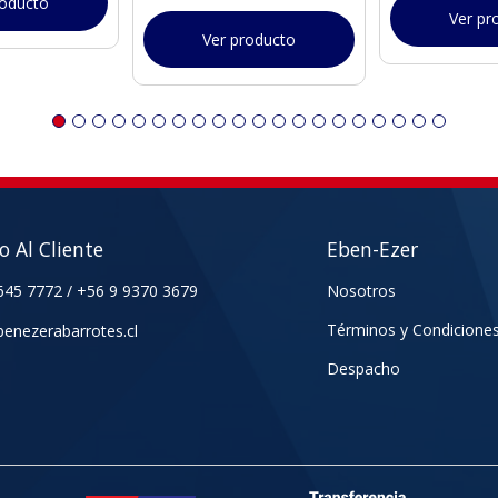
roducto
Ver pr
Ver producto
io Al Cliente
Eben-Ezer
645 7772
/
+56 9 9370 3679
Nosotros
Términos y Condicione
enezerabarrotes.cl
Despacho