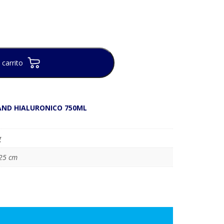
 carrito
ND HIALURONICO 750ML
g
 25 cm