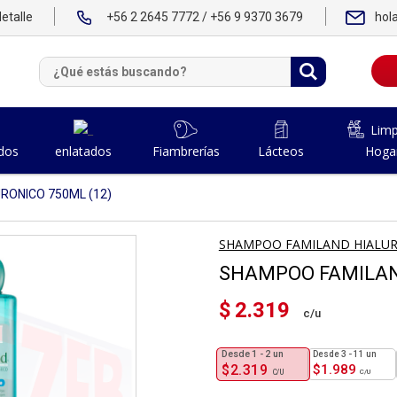
etalle
+56 2 2645 7772 / +56 9 9370 3679
hol
Limp
dos
Fiambrerías
Lácteos
Hoga
enlatados
RONICO 750ML (12)
SHAMPOO FAMILAND HIALUR
SHAMPOO FAMILAND
$
2.319
1 - 2
un
3 - 11 un
$
2.319
$
1.989