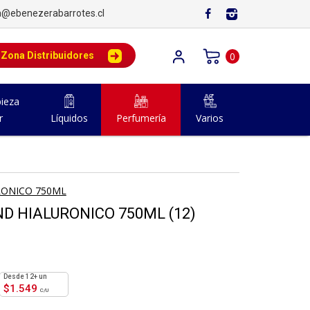
a@ebenezerabarrotes.cl
Zona Distribuidores
0
ieza
r
Líquidos
Perfumería
Varios
ONICO 750ML
 HIALURONICO 750ML (12)
12+ un
$
1.549