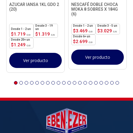
AZUCAR IANSA 1KL GDO 2
NESCAFÉ DOBLE CHOCA
(20)
MOKA 8 SOBRES X 184G
(6)
3 - 19
1 - 2
un
3 - 5 un
1 - 2
un
un
$
3.469
$
3.029
$
1.719
$
1.319
6+ un
20+ un
$
2.699
$
1.249
Ver producto
Ver producto