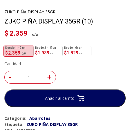
ZUKO PIÑA DISPLAY 35GR
ZUKO PIÑA DISPLAY 35GR (10)
$
2.359
1 - 2
un
3 - 15 un
16+ un
$
2.359
$
1.939
$
1.829
Cantidad
-
+
Añadir al carrito
Categoría:
Abarrotes
Etiqueta:
ZUKO PIÑA DISPLAY 35GR